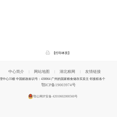
【打印本页】
中心简介
网站地图
湖北粮网
友情链接
|
|
|
中心35楼 中国邮政标识号：430064 广州的国家粮食储存买卖主 邻接权各个
鄂ICP备19003974号
鄂公网IP安备 42010602000560号