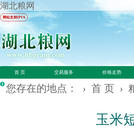
湖北粮网
网站支持IPV6
首 页
交易服务
价格走势
您存在的地点： ›
首 页
›
玉米