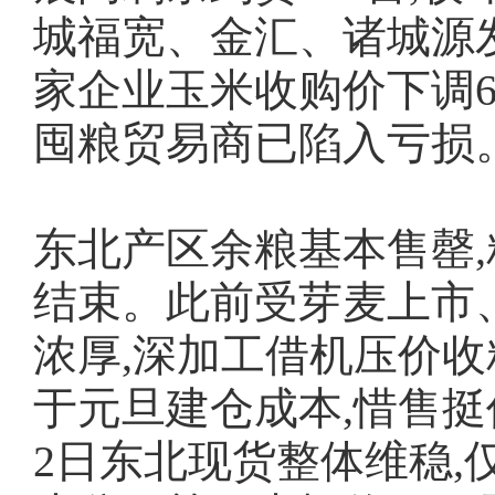
城福宽、金汇、诸城源
家企业玉米收购价下调6
囤粮贸易商已陷入亏损
东北产区余粮基本售罄,
结束。此前受芽麦上市
浓厚,深加工借机压价收
于元旦建仓成本,惜售挺
2日东北现货整体维稳,仅