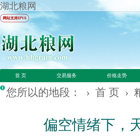
湖北粮网
网站支持IPV6
首 页
交易服务
价格走势
您所以的地段： ›
首 页
›
偏空情绪下，天