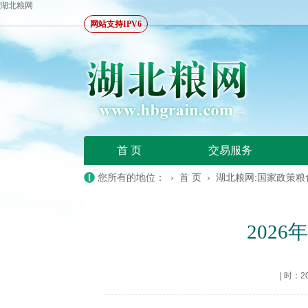
湖北粮网
网站支持IPV6
首 页
交易服务
您所有的地位： ›
首 页
›
湖北粮网:国家政策粮
202
|
时：202